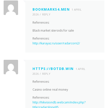
BOOKMARKS4.MEN
1 APRIL
2026
REPLY
References:
Black market steroids for sale
References:
http://karayaz.ru/user/radarcorn2/
HTTPS://BOTDB.WIN
1 APRIL
2026
REPLY
References:
Casino online real money
References:
http://hikvisiondb.webcam/index.php?
title=radarslope85