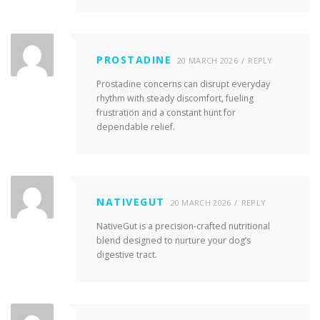
PROSTADINE
20 MARCH 2026
REPLY
Prostadine concerns can disrupt everyday
rhythm with steady discomfort, fueling
frustration and a constant hunt for
dependable relief.
NATIVEGUT
20 MARCH 2026
REPLY
NativeGut is a precision-crafted nutritional
blend designed to nurture your dog’s
digestive tract.