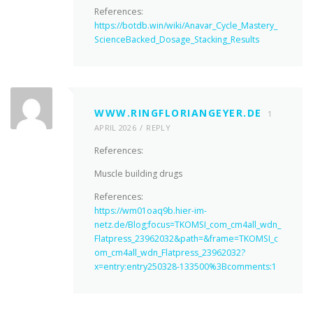
References:
https://botdb.win/wiki/Anavar_Cycle_Mastery_
ScienceBacked_Dosage_Stacking_Results
WWW.RINGFLORIANGEYER.DE
1
APRIL 2026
REPLY
References:
Muscle building drugs
References:
https://wm01oaq9b.hier-im-
netz.de/Blog;focus=TKOMSI_com_cm4all_wdn_
Flatpress_23962032&path=&frame=TKOMSI_c
om_cm4all_wdn_Flatpress_23962032?
x=entry:entry250328-133500%3Bcomments:1