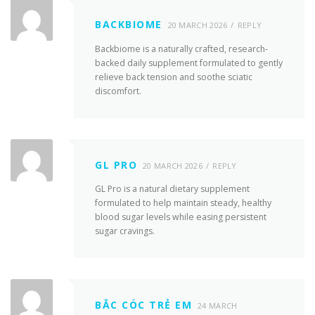
BACKBIOME
20 MARCH 2026
REPLY
Backbiome is a naturally crafted, research-
backed daily supplement formulated to gently
relieve back tension and soothe sciatic
discomfort.
GL PRO
20 MARCH 2026
REPLY
GL Pro is a natural dietary supplement
formulated to help maintain steady, healthy
blood sugar levels while easing persistent
sugar cravings.
BẮC CÓC TRẺ EM
24 MARCH