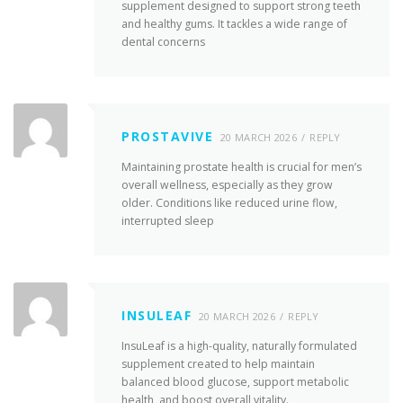
supplement designed to support strong teeth
and healthy gums. It tackles a wide range of
dental concerns
PROSTAVIVE
20 MARCH 2026
REPLY
Maintaining prostate health is crucial for men’s
overall wellness, especially as they grow
older. Conditions like reduced urine flow,
interrupted sleep
INSULEAF
20 MARCH 2026
REPLY
InsuLeaf is a high-quality, naturally formulated
supplement created to help maintain
balanced blood glucose, support metabolic
health, and boost overall vitality.