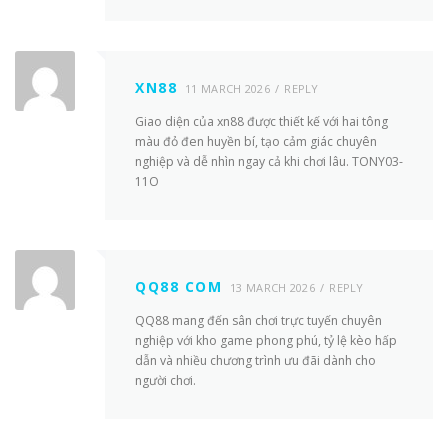
XN88
11 MARCH 2026
REPLY
Giao diện của xn88 được thiết kế với hai tông
màu đỏ đen huyền bí, tạo cảm giác chuyên
nghiệp và dễ nhìn ngay cả khi chơi lâu. TONY03-
11O
QQ88 COM
13 MARCH 2026
REPLY
QQ88 mang đến sân chơi trực tuyến chuyên
nghiệp với kho game phong phú, tỷ lệ kèo hấp
dẫn và nhiều chương trình ưu đãi dành cho
người chơi.