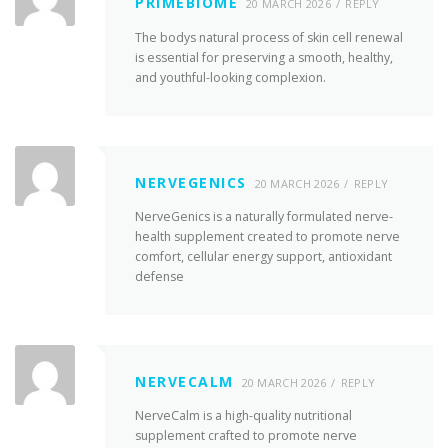
PRIMEBIOME
20 MARCH 2026
REPLY
The bodys natural process of skin cell renewal
is essential for preserving a smooth, healthy,
and youthful-looking complexion.
NERVEGENICS
20 MARCH 2026
REPLY
NerveGenics is a naturally formulated nerve-
health supplement created to promote nerve
comfort, cellular energy support, antioxidant
defense
NERVECALM
20 MARCH 2026
REPLY
NerveCalm is a high-quality nutritional
supplement crafted to promote nerve