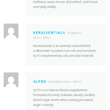
wellness, ease chronic discomfort, and boost
everyday vitality.
KERASSENTIALS
20 MARCH
2026
REPLY
Kerassentials is an entirely natural blend
crafted with 4 potent core oils and enriched
by 9 complementary oils and vital minerals.
GLPRO
20 MARCH 2026
REPLY
GL Pro is a natural dietary supplement
formulated to help maintain steady, healthy
blood sugar levels while easing persistent
sugar cravings.