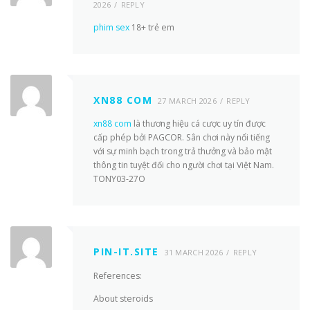
2026
REPLY
phim sex
18+ trẻ em
XN88 COM
27 MARCH 2026
REPLY
xn88 com
là thương hiệu cá cược uy tín được
cấp phép bởi PAGCOR. Sân chơi này nổi tiếng
với sự minh bạch trong trả thưởng và bảo mật
thông tin tuyệt đối cho người chơi tại Việt Nam.
TONY03-27O
PIN-IT.SITE
31 MARCH 2026
REPLY
References:
About steroids