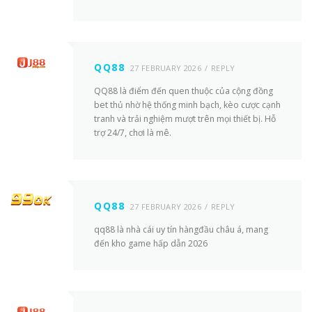
QQ88
27 FEBRUARY 2026
REPLY
QQ88 là điểm đến quen thuộc của cộng đồng
bet thủ nhờ hệ thống minh bạch, kèo cược cạnh
tranh và trải nghiệm mượt trên mọi thiết bị. Hỗ
trợ 24/7, chơi là mê.
QQ88
27 FEBRUARY 2026
REPLY
qq88 là nhà cái uy tín hàngđầu châu á, mang
đến kho game hấp dẫn 2026