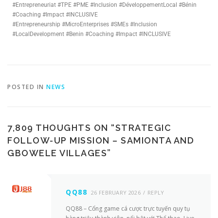
#Entrepreneuriat #TPE #PME #Inclusion #DéveloppementLocal #Bénin
#Coaching #Impact #INCLUSIVE
#Entrepreneurship #MicroEnterprises #SMEs #Inclusion
#LocalDevelopment #Benin #Coaching #Impact #INCLUSIVE
POSTED IN
NEWS
7,809 THOUGHTS ON “
STRATEGIC
FOLLOW-UP MISSION – SAMIONTA AND
GBOWELE VILLAGES
”
QQ88
26 FEBRUARY 2026
REPLY
QQ88 – Cổng game cá cược trực tuyến quy tụ