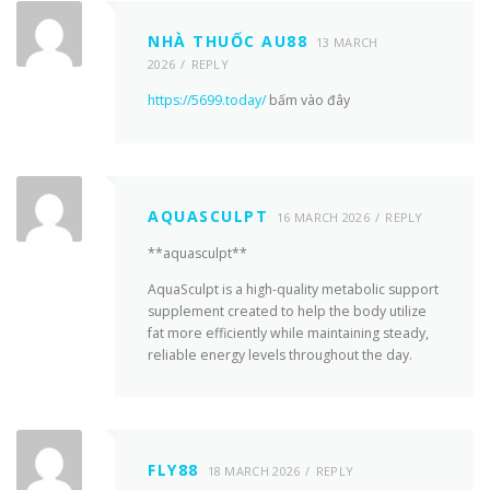
NHÀ THUỐC AU88
13 MARCH
2026
REPLY
https://5699.today/
bấm vào đây
AQUASCULPT
16 MARCH 2026
REPLY
**aquasculpt**
AquaSculpt is a high-quality metabolic support
supplement created to help the body utilize
fat more efficiently while maintaining steady,
reliable energy levels throughout the day.
FLY88
18 MARCH 2026
REPLY